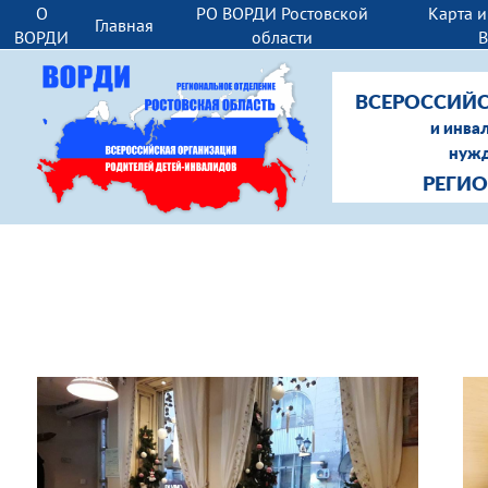
О
РО ВОРДИ Ростовской
Карта 
Главная
ВОРДИ
области
ВСЕРОССИЙС
и инва
нужд
РЕГИ