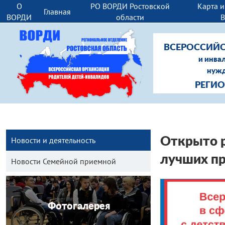
О
РО ВОРДИ Ростовской
Карта 
Главная
ВОРДИ
области
ВСЕРОССИЙС
и инва
нужд
РЕГИ
Новости и деятельность
Открыто р
лучших п
Новости Семейной приемной
Фотогалерея