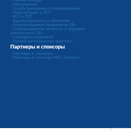
- Ранняя помощь
- Образование
- Соцобслуживание и сопровождение
- Реабилитация и СКЛ
- МСЭ и ТСР
- Здравоохранение и паллиатив
- Сопровождаемое проживание 18+
- Сопровождаемая занятость и трудовая
деятельность 18+
- Специфика нозологий
- Лучшие региональные практики
Партнеры и спонсоры
- Партнеры и спонсоры
- Партнеры и спонсоры МО г.Таганрог