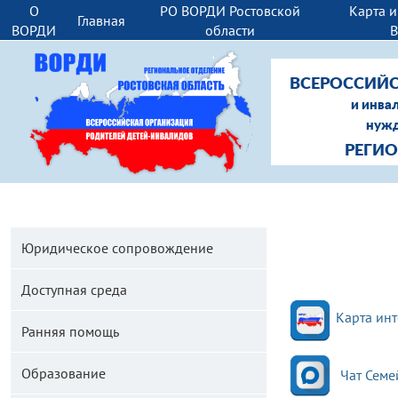
О
РО ВОРДИ Ростовской
Карта 
Главная
ВОРДИ
области
ВСЕРОССИЙС
и инва
нужд
РЕГИ
Юридическое сопровождение
Доступная среда
Карта инт
Ранняя помощь
Образование
Чат Семе