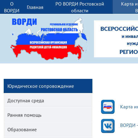
О
РО ВОРДИ Ростовской
Карта 
Главная
ВОРДИ
области
ВСЕРОССИЙС
и инва
нужд
РЕГИ
Юридическое сопровождение
Доступная среда
Карта и
Ранняя помощь
ВОРДИ 
Образование