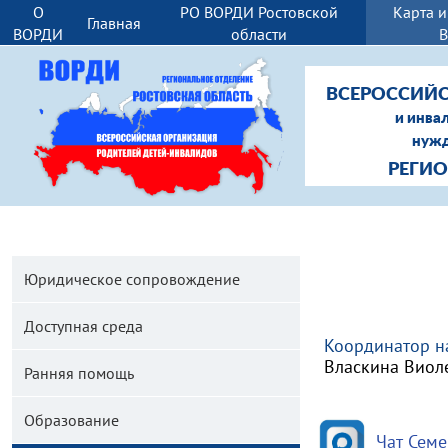
О
РО ВОРДИ Ростовской
Карта 
Главная
ВОРДИ
области
ВСЕРОССИЙС
и инва
нужд
РЕГИ
Юридическое сопровождение
Доступная среда
Координатор н
Власкина Виол
Ранняя помощь
Образование
Чат Сем