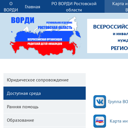
О
РО ВОРДИ Ростовской
Карта 
Главная
ВОРДИ
области
ВСЕРОССИЙС
и инва
нужд
РЕГИ
Юридическое сопровождение
Доступная среда
Группа ВО
Ранняя помощь
Образование
Карта ин